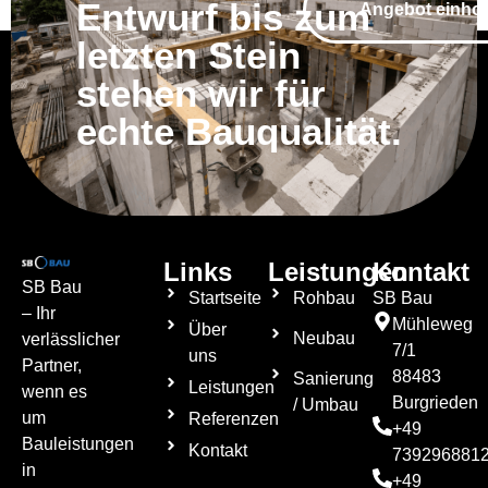
Entwurf bis zum
Angebot einho
letzten Stein
stehen wir für
echte Bauqualität.
Links
Leistungen
Kontakt
SB Bau
Startseite
Rohbau
SB Bau
– Ihr
Mühleweg
Über
Neubau
verlässlicher
7/1
uns
Partner,
88483
Sanierung
Leistungen
wenn es
Burgrieden
/ Umbau
um
Referenzen
+49
Bauleistungen
Kontakt
739296881
in
+49