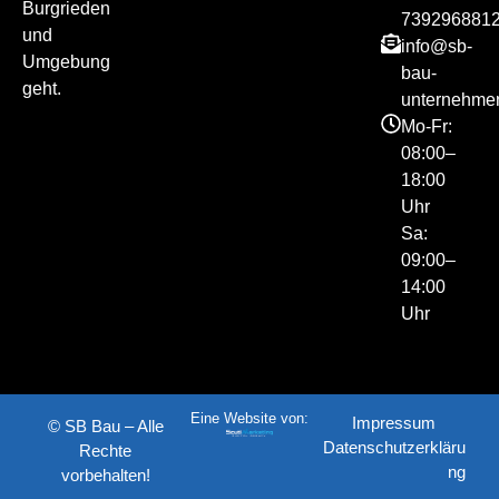
Burgrieden
739296881
und
info@sb-
Umgebung
bau-
geht.
unternehme
Mo-Fr:
08:00–
18:00
Uhr
Sa:
09:00–
14:00
Uhr
Eine Website von:
Impressum
©
SB Bau
– Alle
Datenschutzerkläru
Rechte
ng
vorbehalten!